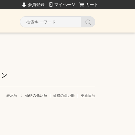
会員登録
マイページ
カート
Y
ーン
表示順 :
価格の低い順
価格の高い順
更新日順