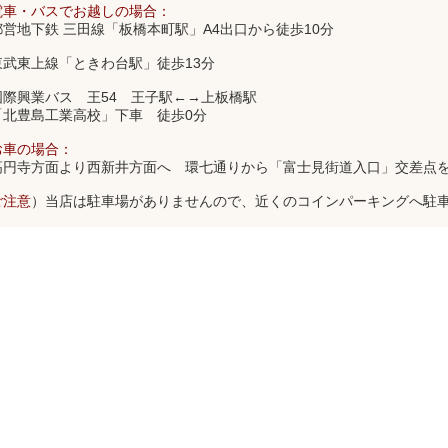
電車・バスでお越しの場合：
都営地下鉄 三田線「板橋本町駅」A4出口から徒歩10分
東武東上線「ときわ台駅」徒歩13分
国際興業バス 王54 王子駅←→上板橋駅
「北豊島工業高校」下車 徒歩0分
お車の場合：
高円寺方面より西新井方面へ 環七通りから「富士見街道入口」交差点
ご注意
）当店は駐車場がありませんので、近くのコインパーキングへ駐