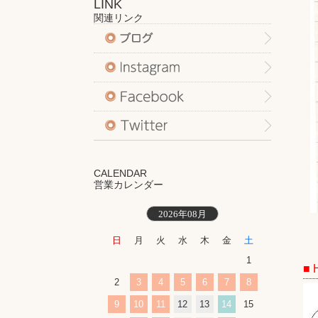
LINK
関連リンク
CALENDAR
営業カレンダー
2026年08月
日
月
火
水
木
金
土
1
■
2
3
4
5
6
7
8
9
10
11
12
13
14
15