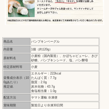
商品名
パンプキンベーグル
内容量
1個（約120g）
小麦粉（国内製造）、かぼちゃピューレ、きび
原材料名
砂糖、パンプキンシード、塩、パン酵母
特定原材料等
小麦
エネルギー：222kcal
栄養成分表示（10
たんぱく質：7.7g
0gあたり）
脂質：2.0g
推定値.
炭水化物：43.7g
食塩相当量：1.0g
配送方法
ヤマト運輸 冷凍便
賞味期限
製造日より冷凍30日間