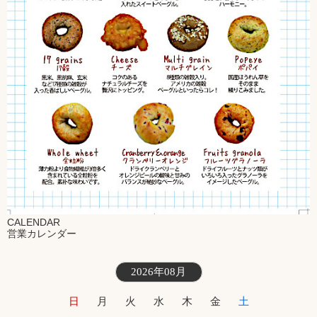
CALENDAR
営業カレンダー
2026年08月
日
月
火
水
木
金
土